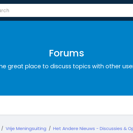
Forums
he great place to discuss topics with other use
Vrije Meningsuiting
Het Andere Nieuws - Discussies & Op