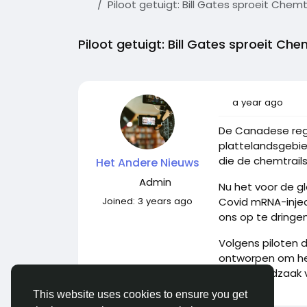
Piloot getuigt: Bill Gates sproeit Che
Piloot getuigt: Bill Gates sproeit C
a year ago
De Canadese rege
plattelandsgebie
die de chemtrail
Het Andere Nieuws
Admin
Nu het voor de g
Joined:
3 years ago
Covid mRNA-injec
ons op te dringen
Volgens piloten d
ontworpen om het
en de noodzaak 
This website uses cookies to ensure you get