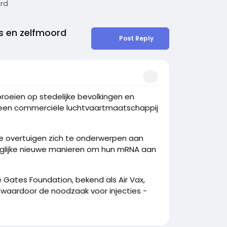
ord
es en zelfmoord
Post Reply
oeien op stedelijke bevolkingen en
 een commerciële luchtvaartmaatschappij
te overtuigen zich te onderwerpen aan
eglijke nieuwe manieren om hun mRNA aan
e Gates Foundation, bekend als Air Vax,
waardoor de noodzaak voor injecties -