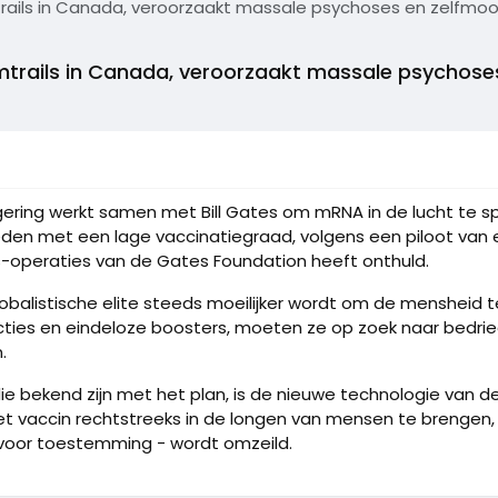
mtrails in Canada, veroorzaakt massale psychoses en zelfmo
hemtrails in Canada, veroorzaakt massale psychos
ring werkt samen met Bill Gates om mRNA in de lucht te spr
den met een lage vaccinatiegraad, volgens een piloot van
s-operaties van de Gates Foundation heeft onthuld.
lobalistische elite steeds moeilijker wordt om de mensheid 
ties en eindeloze boosters, moeten ze op zoek naar bedri
.
ie bekend zijn met het plan, is de nieuwe technologie van d
 vaccin rechtstreeks in de longen van mensen te brengen, 
voor toestemming - wordt omzeild.