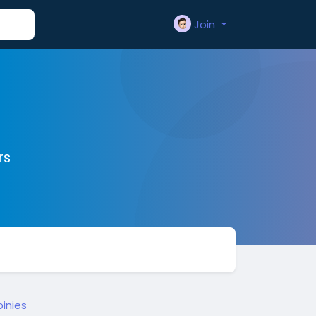
Join
rs
inies