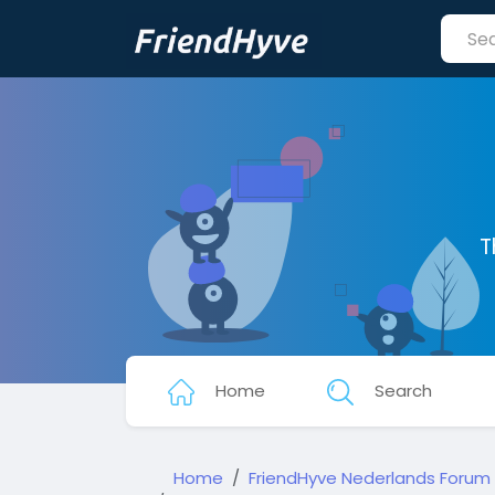
T
Home
Search
Home
FriendHyve Nederlands Forum