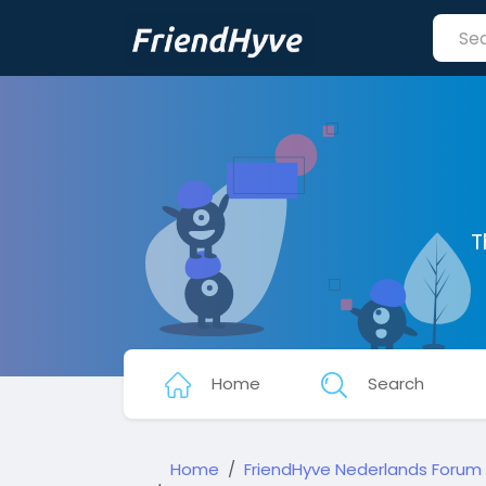
T
Home
Search
Home
FriendHyve Nederlands Forum