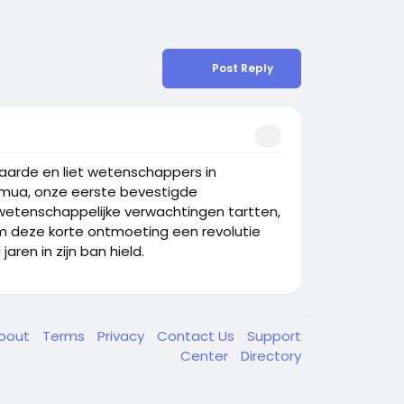
Post Reply
aarde en liet wetenschappers in
amua, onze eerste bevestigde
wetenschappelijke verwachtingen tartten,
 deze korte ontmoeting een revolutie
en in zijn ban hield.
bout
Terms
Privacy
Contact Us
Support
Center
Directory