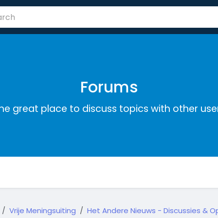
Forums
he great place to discuss topics with other use
Vrije Meningsuiting
Het Andere Nieuws - Discussies & Op