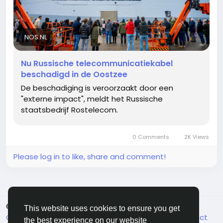
NOS.NL
Nu Russische telecommunicatiekabel
beschadigd in de Oostzee
De beschadiging is veroorzaakt door een
"externe impact", meldt het Russische
staatsbedrijf Rostelecom.
0 Comments
2K Views
Please log in to like, share and comment!
© 2026 FriendHyve
English
This website uses cookies to ensure you get
Cookie Statement
About
Terms
Privacy
Contact
the best experience on our website