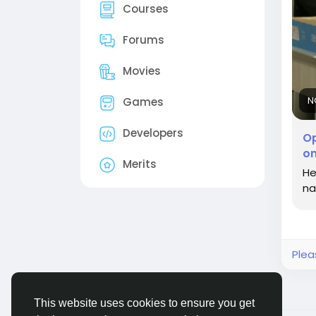
Courses
Forums
Movies
N
Games
Developers
Op
o
Merits
He
na
Plea
This website uses cookies to ensure you get