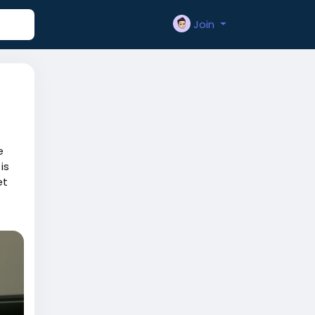
Join
e
is
et