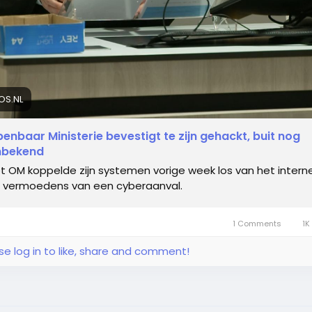
OS.NL
enbaar Ministerie bevestigt te zijn gehackt, buit nog
nbekend
t OM koppelde zijn systemen vorige week los van het intern
 vermoedens van een cyberaanval.
1 Comments
1K
se log in to like, share and comment!