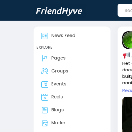
News Feed
EXPLORE
Pages
Het 
docu
Groups
buit
papi
Events
Rea
#OM
Reels
http
Blogs
Market