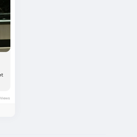
et
 Views