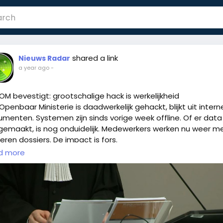
shared a link
Nieuws Radar
a year ago
-
OM bevestigt: grootschalige hack is werkelijkheid
Openbaar Ministerie is daadwerkelijk gehackt, blijkt uit intern
menten. Systemen zijn sinds vorige week offline. Of er data 
gemaakt, is nog onduidelijk. Medewerkers werken nu weer m
eren dossiers. De impact is fors.
d more
Hack
#Cybersecurity
#Databreach
#DigitaleVeiligheid
s://nos.nl/artikel/2576053