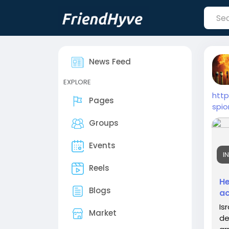
News Feed
EXPLORE
http
Pages
spi
Groups
Events
I
Reels
He
Blogs
ac
Is
Market
de