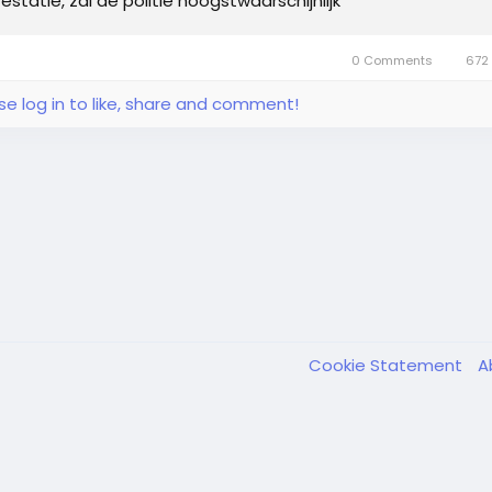
restatie, zal de politie hoogstwaarschijnlijk
0 Comments
672 
se log in to like, share and comment!
Cookie Statement
A