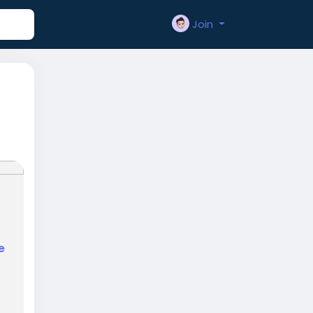
Join
e