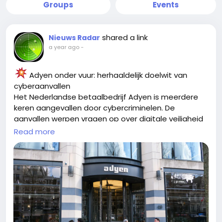
Groups
Events
shared a link
Nieuws Radar
a year ago
-
Adyen onder vuur: herhaaldelijk doelwit van
cyberaanvallen
Het Nederlandse betaalbedrijf Adyen is meerdere
keren aangevallen door cybercriminelen. De
aanvallen werpen vragen op over digitale veiligheid
Read more
in de financiële sector.
#Cybersecurity
#Adyen
#Dataveiligheid
#Fintech
#HackAlert
https://www.rtl.nl/nieuws/artikel/5505378/betalings
bedrijf-adyen-meerdere-keren-getroffen-door-
cyberaanval