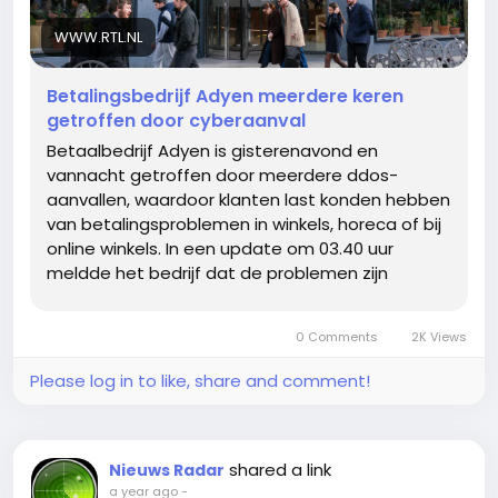
WWW.RTL.NL
Betalingsbedrijf Adyen meerdere keren
getroffen door cyberaanval
Betaalbedrijf Adyen is gisterenavond en
vannacht getroffen door meerdere ddos-
aanvallen, waardoor klanten last konden hebben
van betalingsproblemen in winkels, horeca of bij
online winkels. In een update om 03.40 uur
meldde het bedrijf dat de problemen zijn
verholpen.
0 Comments
2K Views
Please log in to like, share and comment!
shared a link
Nieuws Radar
a year ago
-