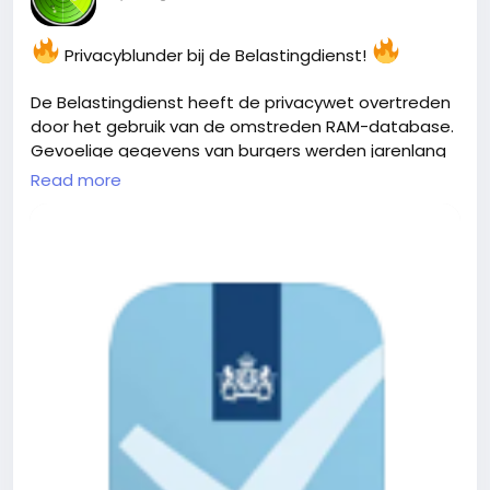
Privacyblunder bij de Belastingdienst!
De Belastingdienst heeft de privacywet overtreden
door het gebruik van de omstreden RAM-database.
Gevoelige gegevens van burgers werden jarenlang
Read more
onrechtmatig verwerkt. Wat vind jij hiervan?
#PrivacySchending
#Belastingdienst
#Dataveiligheid
https://www.security.nl/posting/878952/Belastingdi
enst+
schond+privacywet+met+gebruik+van+RAM-
database