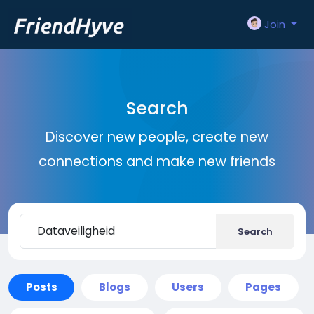
Join
Search
Discover new people, create new
connections and make new friends
Search
Posts
Blogs
Users
Pages