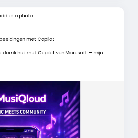
 worden. Een warm welkom met duidelijke uitleg,
rschil maken — óók voor zoekmachines.
added a photo
t
en echt bijdragen aan uitstraling, herkenbaarheid
eeldingen met Copilot
 Zo doe ik het met Copilot van Microsoft — mijn
el meer potentie heeft wanneer het platform iets
t neergezet. Mensen zoeken tegenwoordig niet
k sfeer, gezelligheid en verbondenheid.
. Juist omdat ik mogelijkheden zie, neem ik de
loud, een social media platform voor muziek.
 neonlichten, een smartphone in het midden, en
rts’, ‘Talk Directly to Artists’. Voeg onderaan een
e denken of eventueel creatief bij te dragen aan
daaronder ‘MusiQloud.com’ in metallic tekst met
ocht daar behoefte aan zijn.
verschil sfeer, uitstraling en community-activiteit
 korte tijd naar duizenden actieve leden die ook
ijl