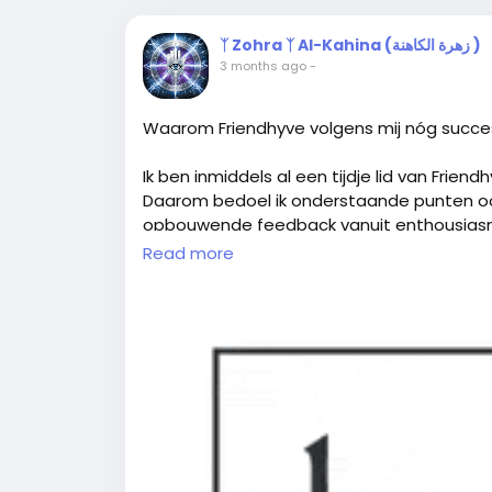
ᛉ Zohra ᛉ Al-Kahina (زهرة الكاهنة )
3 months ago
-
Waarom Friendhyve volgens mij nóg succe
Ik ben inmiddels al een tijdje lid van Friend
Daarom bedoel ik onderstaande punten ook n
opbouwende feedback vanuit enthousiasm
Read more
Ik denk namelijk dat Friendhyve met een p
succesvoller platform zou kunnen worden.
Ideeën die volgens mij kunnen helpen:
Een actief nieuwsblok bovenaan de tijdl
Net zoals vroeger op Hyves. Denk aan vroli
leuke gebeurtenissen op het platform of
en activiteit.