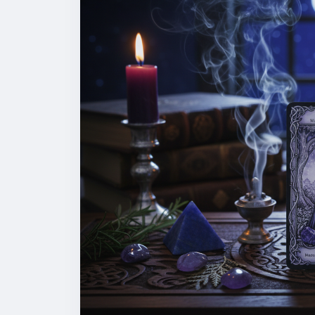
heerst over 26 legioenen van geesten. Hij 
benaderbare leraar, ideaal voor diegenen
diepere spirituele studie. Vandaag is de d
DE DRIE ZUILEN VAN STOLAS’ WIJSHEID
​De energie van vandaag is opgebouwd uit
weg wijst:
​1. De Astronomie en de Taal van de Sterre
Stolas is de meester van de kosmos. De bo
dan onze aardse beslommeringen. Hoe be
Vandaag is een uitstekende dag om je te v
hemel te observeren. Er ligt een enorme w
de cycli van het universum.
​2. Kruidengeneeskunde en de Geheimen v
Naast de sterren regeert Stolas over de ke