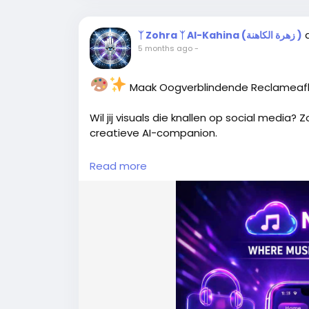
precies is of waarom het leuk is om lid te
sfeerbeelden en levendigheid zou veel ve
ᛉ Zohra ᛉ Al-Kahina (زهرة الكاهنة )
5 months ago
-
Een krachtiger logo en visuele identitei
Een goed logo en een herkenbare stijl kunn
Maak Oogverblindende Reclameafb
en professionaliteit.
Wil jij visuals die knallen op social media?
Ik denk persoonlijk dat Friendhyve nog ve
creatieve AI-companion.
moderner, levendiger en energieker word
alleen een sociaal netwerk, maar vooral oo
Read more
Ik gaf Copilot deze opdracht:
Nogmaals: dit is absoluut positief bedoeld
> “Maak een reclameafbeelding voor MusiQ
moeite om deze feedback te delen
Gebruik een futuristische stijl met paarse
features zoals ‘Drop Tracks’, ‘Climb the Cha
Ik zou het bovendien leuk vinden om mee t
call-to-action toe: ‘JOIN MUSIQLOUD’ met 
een vrolijkere en modernere uitstraling, m
schittering.”
Ter vergelijking: Hyvrr.nl laat zien hoeveel 
Wat Copilot leverde:
kunnen maken. Dat platform groeide binnen
- Een visueel verbluffende banner in cyberst