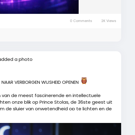
0 Comments
2K Views
added a photo
N NAAR VERBORGEN WIJSHEID OPENEN
n van de meest fascinerende en intellectuele
chten onze blik op Prince Stolas, de 36ste geest uit
om de sluier van onwetendheid op te lichten en de
tuderen.
chaos, maar als een hooggerelateerde prins die