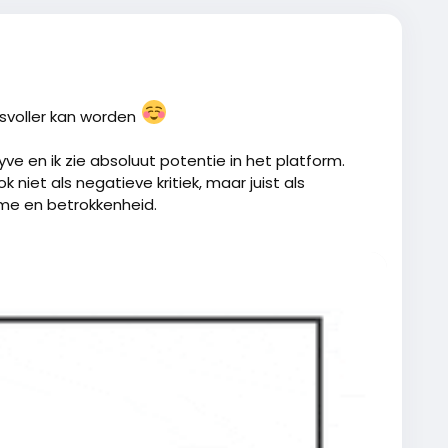
svoller kan worden
hyve en ik zie absoluut potentie in het platform.
iet als negatieve kritiek, maar juist als
e en betrokkenheid.
aar aanpassingen een veel actiever, gezelliger en
ijn
jke updates over nieuwe leden, nieuwe functies,
 communitynieuwtjes. Dat geeft meteen meer leven