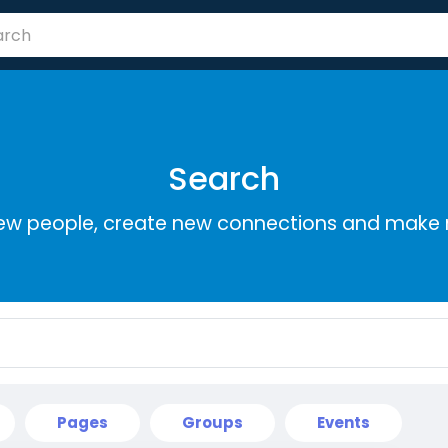
Search
ew people, create new connections and make 
Pages
Groups
Events