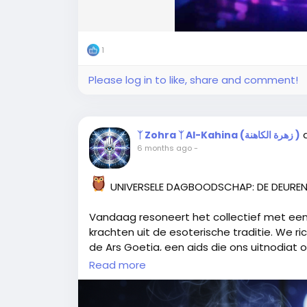
1
Please log in to like, share and comment!
ᛉ Zohra ᛉ Al-Kahina (زهرة الكاهنة )
6 months ago
-
UNIVERSELE DAGBOODSCHAP: DE DEURE
​Vandaag resoneert het collectief met ee
krachten uit de esoterische traditie. We ri
de Ars Goetia, een gids die ons uitnodigt 
diepere wetten van het universum te bes
Read more
​Stolas verschijnt niet als een figuur van 