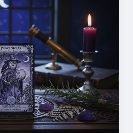
wordt beschreven als een geduldige, vriendelijke en
 die hun eerste stappen zetten op het pad van
ag om de 'leerling' in onszelf te omarmen.
 drie fundamentele domeinen waarin Stolas ons de
n
odschap voor het collectief is om verder te kijken
ïnvloeden de hemellichamen onze energie?
erdiepen in astrologie of simpelweg de nachtelijke
ijsheid verborgen in de patronen van de sterren en
an de Natuur
nnis van planten en kruiden. Hij leert ons hoe we de