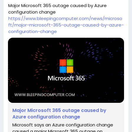
Major Microsoft 365 outage caused by Azure
configuration change
https://www.bleepingcomputer.com/news/microso
ft/major-microsoft-365-outage-caused-by-azure-
configuration-change
WWW.BLEEPINGCOMPUTER.COM
Major Microsoft 365 outage caused by
Azure configuration change
Microsoft says an Azure configuration change
caused a major Microsoft 365 outage on