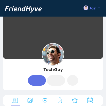
Join
TechGuy