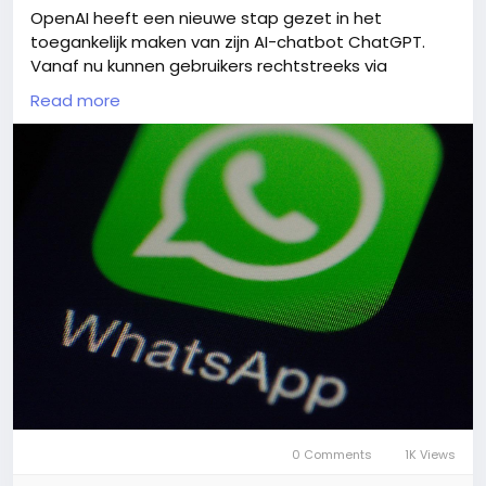
OpenAI heeft een nieuwe stap gezet in het
toegankelijk maken van zijn AI-chatbot ChatGPT.
Vanaf nu kunnen gebruikers rechtstreeks via
WhatsApp chatten met ChatGPT. Deze integratie
Read more
maakt het eenvoudiger dan ooit om vragen te
stellen, gesprekken te voeren of hulp te krijgen,
direct vanaf je favoriete berichten-app. Meer
details over hoe je de functie kunt activeren, zijn te
vinden op de website van OpenAI.
https://tweakers.net/nieuws/229944/openai-laat-
gebruikers-via-whatsapp-chatten-met-
chatgpt.html
0 Comments
1K Views