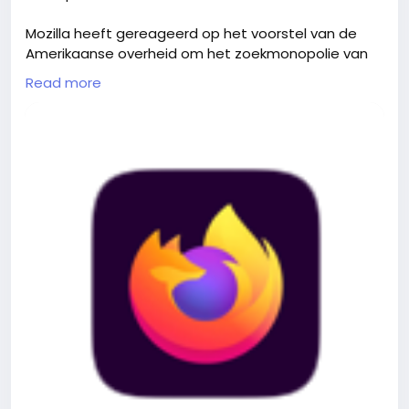
Mozilla heeft gereageerd op het voorstel van de
Amerikaanse overheid om het zoekmonopolie van
Google te doorbreken. Volgens Mozilla kan dit
Read more
gevolgen hebben voor Firefox, dat grotendeels
afhankelijk is van inkomsten uit een overeenkomst
met Google om hun zoekmachine standaard te
maken in de browser. Het bedrijf waarschuwt dat
ingrepen in het zoeklandschap ook kleinere spelers
zoals Firefox kunnen raken, en pleit voor een aanpak
die innovatie en concurrentie bevordert zonder hen
te benadelen.
https://www.security.nl/posting/869586/Mozilla%
3A
+voorstel+VS+om+zoekmonopolie+Google+te+doo
rbreken+raakt+Firefox?channel=rss