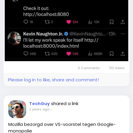
0 Comments
710 Views
Please log in to like, share and comment!
shared a link
TechGuy
2 years ago
-
Mozilla bezorgd over VS-voorstel tegen Google-
monopolie