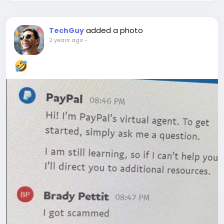
added a photo
TechGuy
2 years ago
-