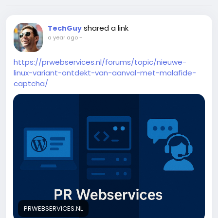
shared a link
TechGuy
a year ago
-
https://prwebservices.nl/forums/topic/nieuwe-
linux-variant-ontdekt-van-aanval-met-malafide-
captcha/
PRWEBSERVICES.NL