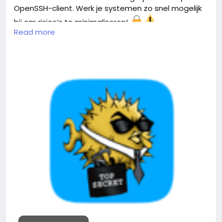
OpenSSH-client. Werk je systemen zo snel mogelijk
bij om risico’s te minimaliseren!
Read more
#CyberSecurity
#OpenSSH
#Beveiliging
https://www.security.nl/posting/876701/OpenSSH-
lek+
maakt+man-in-the-middle-
aanval+op+OpenSSH-client+mogelijk