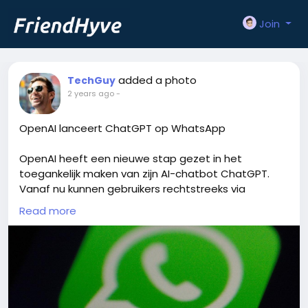
Join
added a photo
TechGuy
2 years ago
-
OpenAI lanceert ChatGPT op WhatsApp
OpenAI heeft een nieuwe stap gezet in het
toegankelijk maken van zijn AI-chatbot ChatGPT.
Vanaf nu kunnen gebruikers rechtstreeks via
WhatsApp chatten met ChatGPT. Deze integratie
Read more
maakt het eenvoudiger dan ooit om vragen te
stellen, gesprekken te voeren of hulp te krijgen,
direct vanaf je favoriete berichten-app. Meer
details over hoe je de functie kunt activeren, zijn te
vinden op de website van OpenAI.
https://tweakers.net/nieuws/229944/openai-laat-