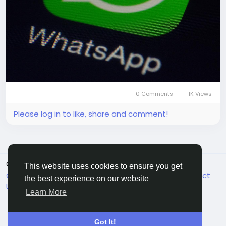
gebruikers-via-whatsapp-chatten-met-
chatgpt.html
0 Comments
1K Views
Please log in to like, share and comment!
© 2026 FriendHyve
English
This website uses cookies to ensure you get
Cookie Statement
About
Terms
Privacy
Contact
the best experience on our website
Us
Support Center
Directory
Learn More
Got It!