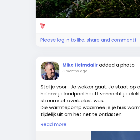
​In de esoterie en runenmagie wordt Algiz
en grenzen te bewaken.
1
Je kunt de rune gebruiken voor:
Please log in to like, share and comment!
​Energetische bescherming: Het creëren van
jaloezie of zware energieën van buitenaf a
added a photo
Mike Heimdallr
​Versterken van de intuïtie: Het openstelle
3 months ago
-
spiritueel werk.
​Ruimtes zuiveren: Het beschermen van je 
Stel je voor... Je wekker gaat. Je staat op
ongewenste vibraties.
helaas: je laadpaal heeft vannacht je ele
stroomnet overbelast was.
​Hoe pas je Algiz toe op je leven?
Die warmtepomp waarmee je je huis warm h
tijdelijk uit om het net te ontlasten.
​Je hoeft geen ingewikkelde rituelen uit te
Later op de ochtend krijg je een melding v
kunt de kracht van deze rune op heel prak
Read more
vanwege een zonnepanelen-piek.
De zon schijnt inmiddels flink. Balen, wan
​1. Visualisatie als energetisch schild