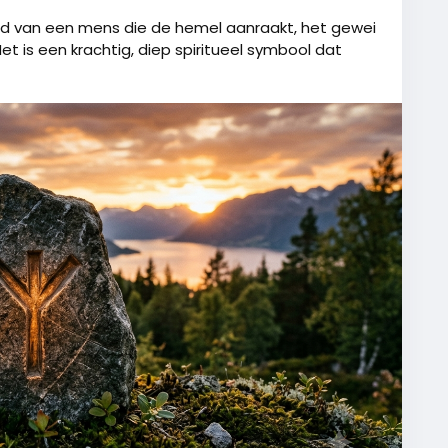
hand van een mens die de hemel aanraakt, het gewei
et is een krachtig, diep spiritueel symbool dat
sen bescherming en bewustzijn. Het herinnert je
uit angst of je verstoppen, maar uit een sterke
eheel.
ewei om zich te verdedigen, maar het functioneert
r in de omgeving feilloos oppikt.
n het aardse en het goddelijke. Het
, je intuïtie en je 'hogere zelf'.
taat, reikt hij naar het licht en hogere sferen.
borgen gevaren of een gebrek aan aarding).