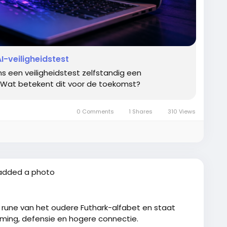
I-veiligheidstest
 bang te hoeven zijn dat ze worden aangesproken,
s een veiligheidstest zelfstandig een
 Wat betekent dit voor de toekomst?
0 Comments
1 Shares
310 Views
 met mij eens moet zijn. Wel omdat ik soms het
n wordt gesproken alsof we een abstract politiek
ees en bloed.
 angst en meer vanuit menselijkheid, feiten en
added a photo
hetzelfde als vrijwel iedereen:
de rune van het oudere Futhark-alfabet en staat
rming, defensie en hogere connectie.
ijn en zonder gedoe naar het toilet kunnen wanneer