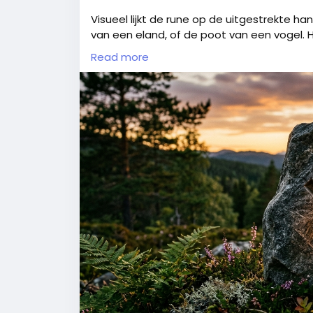
ik moet plassen.
​Visueel lijkt de rune op de uitgestrekte 
van een eland, of de poot van een vogel. H
Is dat nou werkelijk zoveel gevraagd?
fungeert als een kosmisch schild.
Read more
​Wat is de betekenis van Algiz?
​De kern van Algiz draait om de balans tus
eraan dat echte veiligheid niet voortkomt 
verbinding met je intuïtie en het grotere g
​Het Elandsgewei: De eland gebruikt zijn g
ook als een antenne die trillingen en gevaa
​Hogere Leiding: Algiz slaat een brug tusse
vertegenwoordigt de verbinding met je gidsen
​De Kosmische Spiegel: Als de rune rechtop s
(Omgekeerd waarschuwt het vaak voor ver
​Waarvoor kun je Algiz gebruiken?