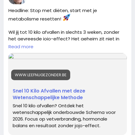
#ChaosMagick
#HellFire
#InfernalWisdom
iedereen ineens
#DemonicClarity
#TruthHurts
#5Mei2026
Headline: Stop met diëten, start met je
glutenintolerantie heeft"
#DarkAesthetics
#RealityCheck
#InnerDemon
metabolisme resetten!
raakt wel een kern van de
#RisingFromAshes
#MaliciousHope
#SinisterPost
Wil jij tot 10 kilo afvallen in slechts 3 weken, zonder
discussie. Het lijkt soms
het gevreesde jojo-effect? Het geheim zit niet in
alsof gluten de nieuwe
minder eten, maar in het slim aansturen van je
Read more
"grote boosdoener" zijn
hormonen.
geworden, terwijl ze voor
In mijn nieuwste dossier (Update 2026) ontdek je:
de overgrote
WWW.LEEFNUGEZONDER.BE
meerderheid van de
Waarom 'calorieën tellen' verouderd is.
mensen helemaal geen
Hoe je het hormoon 'adiponectine' activeert
Snel 10 Kilo Afvallen met deze
probleem vormen.
voor maximale vetverbranding.
Wetenschappelijke Methode
De wetenschap achter autofagie (biologische
Snel 10 kilo afvallen? Ontdek het
recycling).
wetenschappelijk onderbouwde Schema voor
Kortom: gluten zijn niet
2026. Focus op vetverbranding, hormonale
ongezond. Ze zijn alleen
Ik heb alles voor je samengevat in een praktisch 21-
balans en resultaat zonder jojo-effect.
een probleem voor
Dagen De Afslankwinkel.ankplan, inclusief de