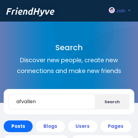
Join
Search
Discover new people, create new
connections and make new friends
Search
Posts
Blogs
Users
Pages