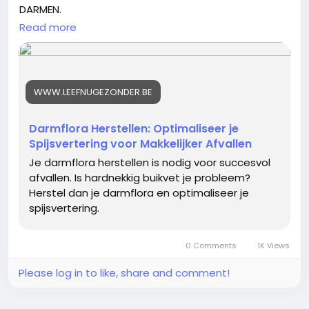
DARMEN.
Read more
Een verstoorde darmflora saboteert uw hormonen,
veroorzaakt constante ontstekingen en maakt
afvallen onmogelijk.
WWW.LEEFNUGEZONDER.BE
In onze nieuwe Ultieme Darmgezondheid Gids
ontdek JE:
Darmflora Herstellen: Optimaliseer je
De link tussen uw darm en uw hormoonbalans
Spijsvertering voor Makkelijker Afvallen
(oestrogeen/cortisol).
Waarom enzymen cruciaal zijn voor een platte(re)
Je darmflora herstellen is nodig voor succesvol
buik.
afvallen. Is hardnekkig buikvet je probleem?
Welke 20 voedingsmiddelen uw darmflora direct
Herstel dan je darmflora en optimaliseer je
herstellen.
spijsvertering.
Leg de fundering voor succes: Darmflora Herstellen:
Optimaliseer je Spijsvertering voor Makkelijker
0 Comments
1K Views
Afvallen.
Lees de Volledige Gids:
Please log in to like, share and comment!
https://www.leefnugezonder.be/darmflora-
herstellen-optimaliseer-je-spijsvertering-voor-