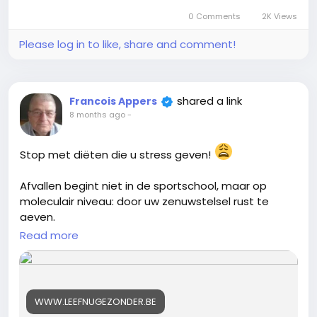
volledige boodschappenlijst.
mensen die er medisch
0 Comments
2K Views
niet tegen kunnen. Dat is
En het mooiste? Je kunt het vandaag helemaal
Please log in to like, share and comment!
gratis downloaden!
een belangrijk verschil
dat in de hype soms een
Lees het dossier en vraag je GRATIS Afslankplan:
beetje verloren is gegaan.
shared a link
Francois Appers
8 months ago
-
https://www.leefnugezonder.be/snel-10-kilo-
afvallen-wetenschappelijke-methode/
Stop met diëten die u stress geven!
#LeefNuGezonder
#Afvallen
#Metabolisme
#Gezondheid
#21DagenPlan
Afvallen begint niet in de sportschool, maar op
moleculair niveau: door uw zenuwstelsel rust te
geven.
Read more
In ons nieuwe, wetenschappelijk onderbouwde Anti-
Stress Maaltijdplan ontdekt u:
De 10 Voeding die Rust Geeft (échte Cortisol-
WWW.LEEFNUGEZONDER.BE
blokkers!).