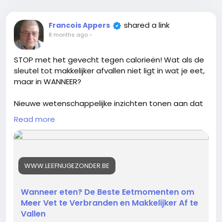
afvallen-activeren/
shared a link
Francois Appers
#Vetverbranding
#MoleculaireVoeding
8 months ago
-
#GezondAfvallen
#AMPK
#GezondeLeefstijl
STOP met het gevecht tegen calorieën! Wat als de
https://www.leefnugezonder.be/10-natuurlijke-
sleutel tot makkelijker afvallen niet ligt in wat je eet,
voedingsmiddelen-die-vet-verbranden-en-
maar in WANNEER?
afvallen-activeren/
Nieuwe wetenschappelijke inzichten tonen aan dat
het negeren van onze biologische klok onze
Read more
vetverbranding lamlegt.
Door de verkeerde timing activeer je een metabole
jetlag in je lichaam, waardoor vet opslaan sneller
WWW.LEEFNUGEZONDER.BE
gaat.
Ontdek in onze nieuwe gids het Moleculaire
Wanneer eten? De Beste Eetmomenten om
Vastenprotocol:
Meer Vet te Verbranden en Makkelijker Af te
De exacte uren waarop je groeihormoon en
Vallen