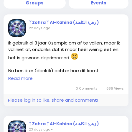
Groups
Events
ᛉ Zohra ᛉ Al-Kahina (زهرة الكاهنة )
22 days ago
-
Ik gebruik al 3 jaar Ozempic om af te vallen, maar ik
val niet af, ondanks dat ik maar héél weinig eet en
het is gewoon deprimerend
Nu ben ik er (denk ik) achter hoe dit komt.
Read more
Al geruime tijd gebruik ik voor mijn bipolaire stoornis
0 Comments
686 Views
het middel Truxal. Dit móet ik slikken, anders draai ik
door en vlieg ik tegen het plafond en ga ik gekke
Please log in to like, share and comment!
dingen doen die ik hier liever niet vernoem
Vandeweek besloot ik de vraag aan AI te stellen, of
ᛉ Zohra ᛉ Al-Kahina (زهرة الكاهنة )
het gebruik van het middel Truxal kan leiden tot
23 days ago
-
gewichtstoename, óndanks dat ik Ozempic gebruik?