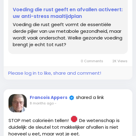
Hoe u Tryptofaan en Magnesium strategisch
Voeding die rust geeft en afvallen activeert:
inzet voor betere slaap en kalmte.
uw anti-stress maaltijdplan
Het exacte eetvenster dat uw vetverbranding
Voeding die rust geeft vormt de essentiële
activeert zonder extra stress.
derde pijler van uw metabole gezondheid, maar
wordt vaak onderschat. Welke gezonde voeding
Klaar om de vicieuze cirkel van stress en opslag te
brengt je echt tot rust?
doorbreken? Klik hier en begin vandaag nog met
afvallen én innerlijke rust vinden!
0 Comments
2K Views
https://www.leefnugezonder.be/voeding-die-rust-
geeft-en-afvallen-activeert-uw-anti-stress-
Please log in to like, share and comment!
maaltijdplan/
#️⃣ Relevante Hashtags
shared a link
#VoedingDieRustGeeft
#AntiStressVoeding
Francois Appers
8 months ago
-
#CortisolBlokkers
#MindBody
,
#stress
,
#ontspanning
,
#overgewicht
,
#buikvet
,
#afvallen
STOP met calorieën tellen!
De wetenschap is
duidelijk: de sleutel tot makkelijker afvallen is niet
hoeveel u eet, maar wat je eet.