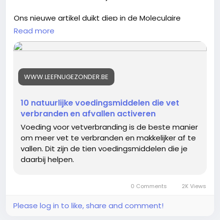
Ons nieuwe artikel duikt diep in de Moleculaire
Keuken en bewijst waarom u met de juiste keuzes
Read more
uw lichaam dwingt om vet te verbranden.
Ontdek de Top 10 Natuurlijke Voedingsmiddelen
die:
WWW.LEEFNUGEZONDER.BE
De AMPK-schakelaar aanzetten voor maximale
vetverbranding.
10 natuurlijke voedingsmiddelen die vet
Chronische ontsteking stoppen die uw
verbranden en afvallen activeren
metabolisme blokkeert.
Voeding voor vetverbranding is de beste manier
Uw hormonen (Leptine & Ghreline) resetten voor
om meer vet te verbranden en makkelijker af te
constante verzadiging.
vallen. Dit zijn de tien voedingsmiddelen die je
Vergeet mode dieetjes. Dit is de wetenschappelijk
daarbij helpen.
onderbouwde Voeding voor Vetverbranding.
Lees en start vandaag nog met slim afvallen!
0 Comments
2K Views
Lees de volledige gids met de Top 10:
Please log in to like, share and comment!
https://www.leefnugezonder.be/10-natuurlijke-
voedingsmiddelen-die-vet-verbranden-en-