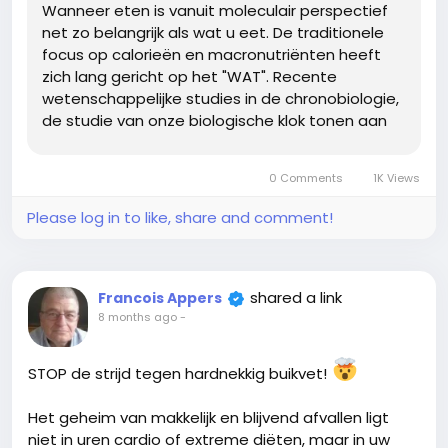
autofagie activeert.
Wanneer eten is vanuit moleculair perspectief
Waarom laat eten rampzalig is voor je
net zo belangrijk als wat u eet. De traditionele
insulinegevoeligheid.
focus op calorieën en macronutriënten heeft
Hoe de Metabole Switch van suiker- naar
zich lang gericht op het "WAT". Recente
vetverbranding werkt.
wetenschappelijke studies in de chronobiologie,
Leer hoe je met slimme timing je lichaam dwingt om
de studie van onze biologische klok tonen aan
meer vet te verbranden.
dat het 'WANNEER' cruciaal is voor uw
vetverbranding, het herstel van uw
Lees het volledige wetenschappelijk onderbouwde
0 Comments
1K Views
hongerhormonen en
artikel en start vandaag nog met slim afvallen.
Please log in to like, share and comment!
Lees hier de complete gids:
https://www.leefnugezonder.be/wanneer-eten-de-
beste-eetmomenten-om-meer-vet-te-
shared a link
Francois Appers
verbranden-en-makkelijker-af-te-vallen/
8 months ago
-
STOP de strijd tegen hardnekkig buikvet!
Het geheim van makkelijk en blijvend afvallen ligt
niet in uren cardio of extreme diëten, maar in uw